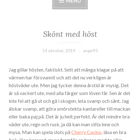
MENU
Skönt med höst
14 oktober, 2019
ange93
Jag gillar hösten, faktiskt. Sett att många klagar på att
värmen har försvunnit och att det nu verkligen är
höstväder ute. Men jag tycker denna årstid är mysig. Det
är så vackert ute, med alla färger som löven får. Sen är det
inte fel att gå ut och gå i skogen, leta svamp och sånt. Jag
älskar svamp, att göra smörstekta kantareller till mackan
eller baka paj på. Det är ju helt perfekt. Är det mindre bra
väder ute, regn och rusk, ja då kan man sitta inne och
mysa. Man kan spela slots på
Cherry Casino
, läsa en bra
bok, lösa korsord, mysa framför en brasa med te eller