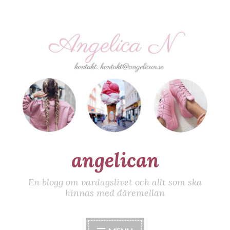
Skip
to
content
angelican
En blogg om vardagslivet och allt som ska
hinnas med däremellan