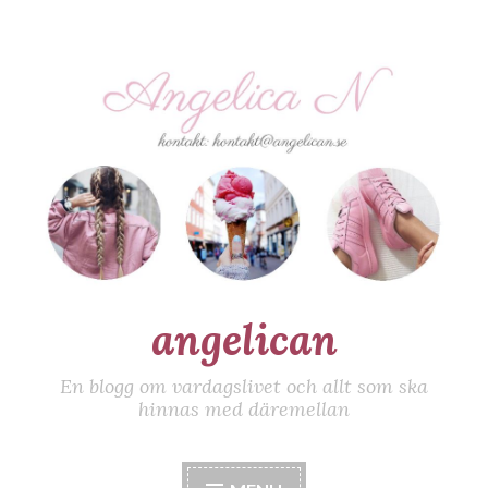
Skip
to
content
angelican
En blogg om vardagslivet och allt som ska
hinnas med däremellan